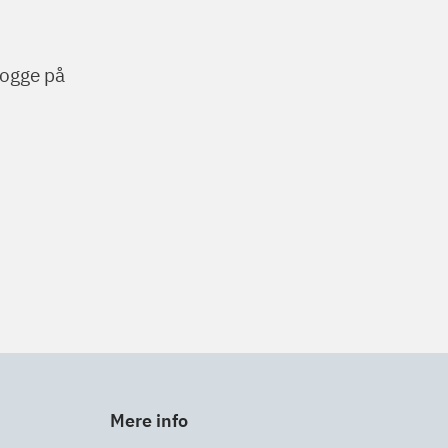
 logge på
Mere info