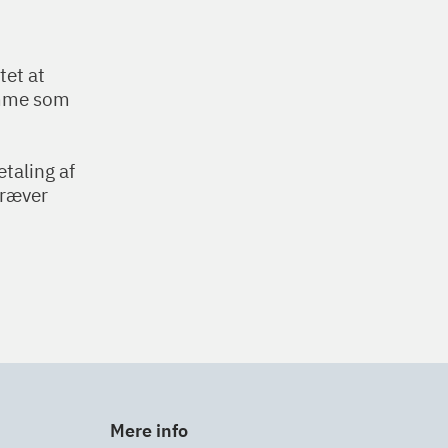
tet at
emme som
etaling af
kræver
Mere info