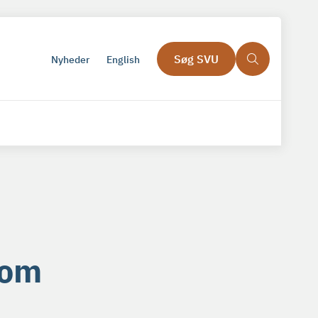
Søg SVU
Nyheder
English
som