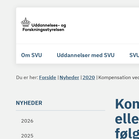
Om SVU
Uddannelser med SVU
SVU
Du er her:
Forside
Nyheder
2020
Kompensation ved 
Kom
NYHEDER
ell
2026
føl
2025