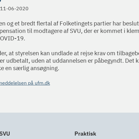
11-06-2020
n og et bredt flertal af Folketingets partier har beslut
pensation til modtagere af SVU, der er kommet i kl
 COVID-19.
er, at styrelsen kan undlade at rejse krav om tilbageb
 er udbetalt, uden at uddannelsen er påbegyndt. Det 
ke en særlig ansøgning.
meddelelsen på ufm.dk
 SVU
Praktisk