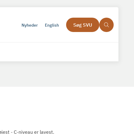
Søg SVU
Nyheder
English
est - C-niveau er lavest.