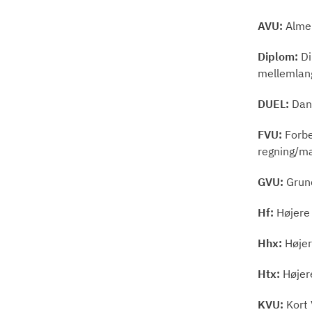
AVU:
Almen
Diplom:
Di
mellemlan
DUEL:
Dans
FVU:
Forbe
regning/m
GVU:
Grund
Hf:
Højere
Hhx:
Høje
Htx:
Højer
KVU:
Kort 