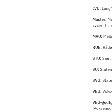
LVU:
Lang 
Master:
Ma
svarer til
MVU:
Melle
RUE:
Rådet
STU:
Særli
SU:
Staten
SVU:
State
VEU:
Vokse
VEU-godtg
(Voksenudd