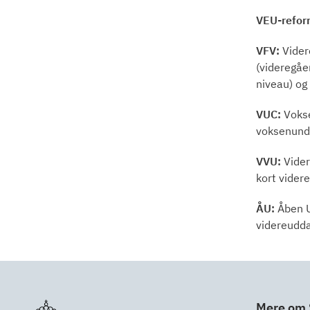
VEU-refor
VFV:
Vider
(videregåe
niveau) og
VUC:
Vokse
voksenunde
VVU:
Vider
kort vider
ÅU:
Åben U
videreudd
Mere om