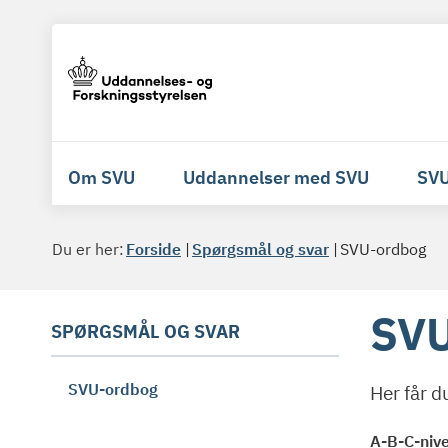
Om SVU
Uddannelser med SVU
SVU
Du er her:
Forside
Spørgsmål og svar
SVU-ordbog
SVU
SPØRGSMÅL OG SVAR
SVU-ordbog
Her får d
A-B-C-niv