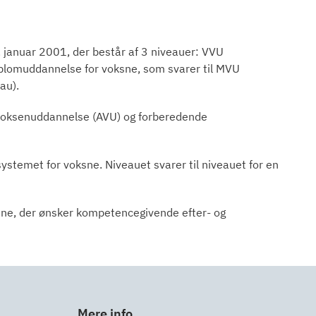
januar 2001, der består af 3 niveauer: VVU
iplomuddannelse for voksne, som svarer til MVU
au).
voksenuddannelse (AVU) og forberedende
temet for voksne. Niveauet svarer til niveauet for en
sne, der ønsker kompetencegivende efter- og
Mere info