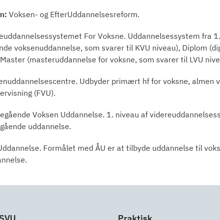
m:
Voksen- og EfterUddannelsesreform.
euddannelsessystemet For Voksne. Uddannelsessystem fra 1. 
nde voksenuddannelse, som svarer til KVU niveau), Diplom (d
 Master (masteruddannelse for voksne, som svarer til LVU nive
nuddannelsescentre. Udbyder primært hf for voksne, almen 
rvisning (FVU).
egående Voksen Uddannelse. 1. niveau af videreuddannelsessys
egående uddannelse.
ddannelse. Formålet med ÅU er at tilbyde uddannelse til vok
annelse.
 SVU
Praktisk