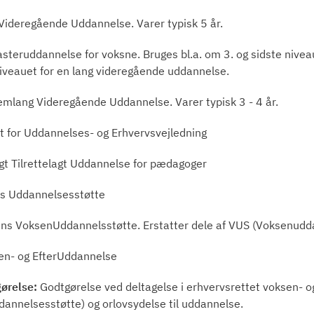
Videregående Uddannelse. Varer typisk 5 år.
steruddannelse for voksne. Bruges bl.a. om 3. og sidste nive
 niveauet for en lang videregående uddannelse.
mlang Videregående Uddannelse. Varer typisk 3 - 4 år.
 for Uddannelses- og Erhvervsvejledning
gt Tilrettelagt Uddannelse for pædagoger
s Uddannelsesstøtte
ns VoksenUddannelsstøtte. Erstatter dele af VUS (Voksenuddan
n- og EfterUddannelse
ørelse:
Godtgørelse ved deltagelse i erhvervsrettet voksen- o
annelsesstøtte) og orlovsydelse til uddannelse.