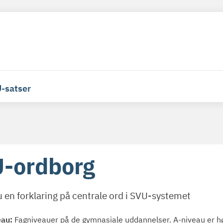
-satser
-ordborg
u en forklaring på centrale ord i SVU-systemet
eau:
Fagniveauer på de gymnasiale uddannelser. A-niveau er høj