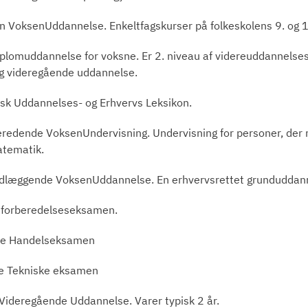
 VoksenUddannelse. Enkeltfagskurser på folkeskolens 9. og 10.
plomuddannelse for voksne. Er 2. niveau af videreuddannelsess
g videregående uddannelse.
k Uddannelses- og Erhvervs Leksikon.
redende VoksenUndervisning. Undervisning for personer, der
atematik.
læggende VoksenUddannelse. En erhvervsrettet grunduddannel
 forberedelseseksamen.
re Handelseksamen
e Tekniske eksamen
Videregående Uddannelse. Varer typisk 2 år.